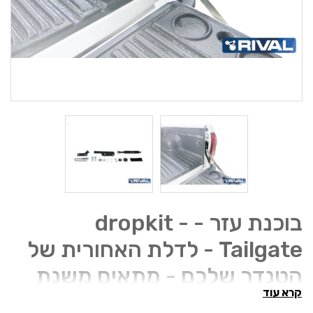
בוכנת עזר - dropkit -
Tailgate - לדלת האחורית של
הטנדר שלכם - מתאים משנת
קרא עוד
2015 ועד החדשה.