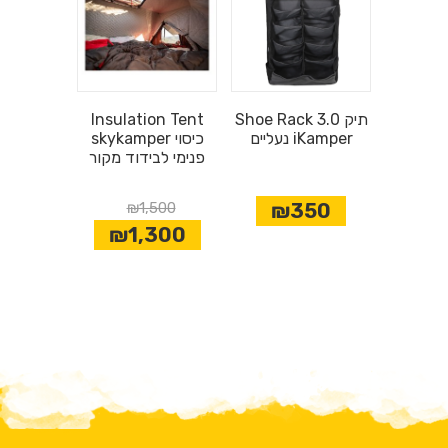
Shoe Rack 3.0 תיק
Insulation Tent
נעליים iKamper
skykamper כיסוי
פנימי לבידוד מקור
₪1,500
₪350
₪1,300
שינה נוחה ל-2 אנשים:
לוח רצפת האלומיניום מתקפל בגודל קינג סייז.
הגדלנו גם את העובי והאיכות של המזרן של Skycamp®
3.0. הוא כולל עיצוב נוחות של
6.35 ס"מ
עם שכבת בידוד
להפחתת עיבוי.