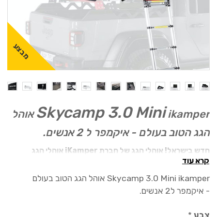
מבצע
Skycamp 3.0 Mini
ikamper אוהל
הגג הטוב בעולם - איקמפר ל 2 אנשים.
חדש בישראל! אוהלי הגג של חברת iKamper אוהלי הגג
קרא עוד
שנתיים אחריות מלאה!
הטובים בעולם!
Skycamp 3.0 Mini ikamper אוהל הגג הטוב בעולם
ה-Skycamp® 3.0 Mini הוא המהדורה החדשה ביותר של אוהל
- איקמפר ל2 אנשים.
הגג הקומפקטי שלנו שמתכונן תוך דקה. זה אידיאלי לכל מי שיש לו
טנדר עם משטח העמסה קצר, מכונית סדאן קטנה, או פשוט
צבע
*