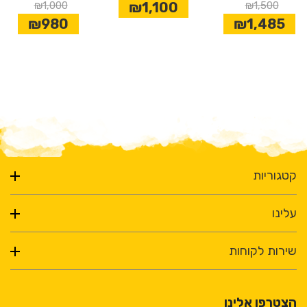
₪1,000
₪1,100
₪1,500
החדש שלנו (נמכר בנפרד #8003541)
₪980
₪1,485
זמין במגוון אורכים -
139.7סמ/152.4סמ/172סמ/198סמ- להתאמה
מושלמת לגג שלכם.
משקל: 4.3 ק"ג.
מידות: L 139.7 סמ' xסמ W 19.3 x H 1.50 סמ
קטגוריות
עלינו
שירות לקוחות
הצטרפו אלינו