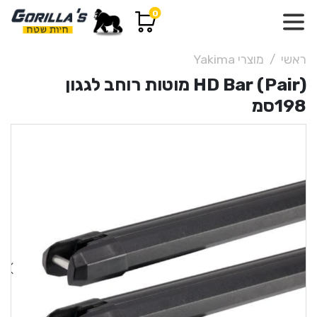
0
ראשי
מוצרי Yakima
HD Bar (Pair) מוטות רוחב לגגון
198סמ