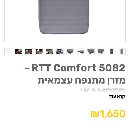
RTT Comfort 5082 -
מזרן מתנפח עצמאית
IKAMPER
קרא עוד
תואם לדגם
iKamper Skycamp Mini 2.0/3.0
₪1,650
המזרן המתנפח העצמי של iKamper שתוכנן במיוחד עבור