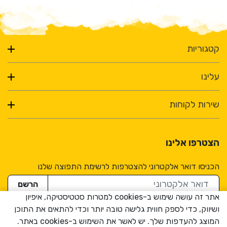
אוהלי גג. ה-RTT Comfort משתמש הן באוויר והן בקצף
תאים פתוחים כדי להציע 4 אינץ' של לופט ושימור חום
אופטימלי. זמין ב-5 גדלים המתאימים לאוהלי הגג שלנו בצורה
מושלמת ומחליפים את המזרן הקיים (או מספר RTTs אחרים).
קטגוריות
מזרני ניפוח מתאימים לכל דגמי האוהלים הנוכחיים והחדשים
או תצורות אחרות בגדלים דומים.
עלינו
שירות לקוחות
הצטרפו אלינו
הכניסו דואר אלקטרוני להצטרפות לרשימת התפוצה שלנו
דואר אלקטרוני
הרשם
אתר זה עושה שימוש ב-cookies למטרות סטטיסטיקה, איפיון
ושיווק, כדי לספק חווית גלישה טובה יותר וכדי להתאים את התוכן
המוצג להעדפות שלך. יש לאשר את השימוש ב-cookies באתר.