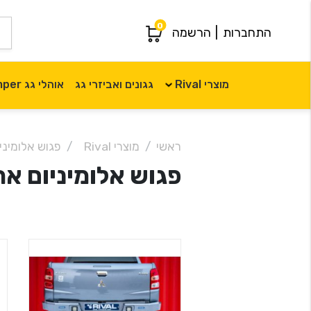
0
התחברות
|
הרשמה
מוצרי Rival
גגונים ואביזרי גג
אוהלי גג iKamper
ראשי
מוצרי Rival
פגוש אלומיניום א
פגוש אלומיניום אחורי l