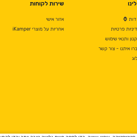
ינו
שירות לקוחות
דות 🦍
אזור אישי
יניות פרטיות
אחריות על מוצרי iKamper
נון ותנאי שימוש
רו איתנו - צור קשר
וג