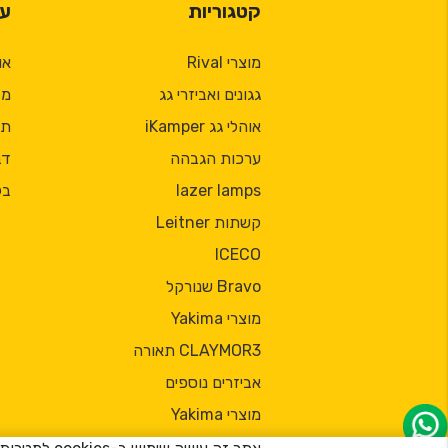
קטגוריות
על
מוצרי Rival
או
גגונים ואביזרי גג
מד
אוהלי גג iKamper
תק
ערכות הגבהה
דב
lazer lamps
בל
קשתות Leitner
ICECO
Bravo שנורקל
מוצרי Yakima
CLAYMOR3 תאורה
אביזרים נוספים
מוצרי Yakima