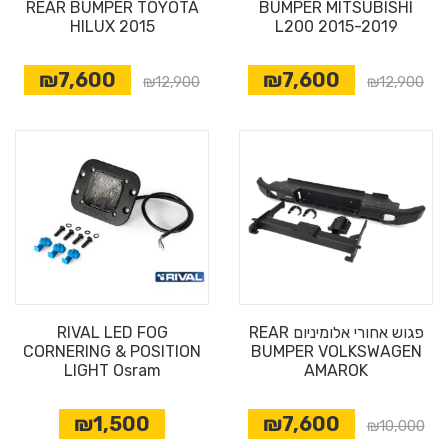
REAR BUMPER TOYOTA
BUMPER MITSUBISHI
HILUX 2015
L200 2015-2019
₪7,600
₪7,600
₪12,900
₪12,900
פגוש אחורי אלומיניום REAR
RIVAL LED FOG
CORNERING & POSITION
BUMPER VOLKSWAGEN
LIGHT Osram
AMAROK
₪1,500
₪7,600
₪10,000