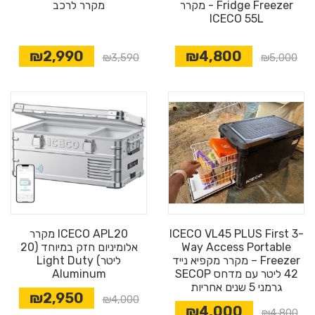
Fridge Freezer - מקרר
מקרר לרכב
ICECO 55L
₪2,990
₪4,800
₪3,590
₪5,000
ICECO VL45 PLUS First 3-
ICECO APL20 מקרר
Way Access Portable
אלומיניום חזק במיוחד (20
Freezer – מקרר מקפיא נייד
ליטר) Light Duty
42 ליטר עם מדחס SECOP
Aluminum
גרמני 5 שנים אחריות
₪2,950
₪4,000
₪4,000
₪4,800