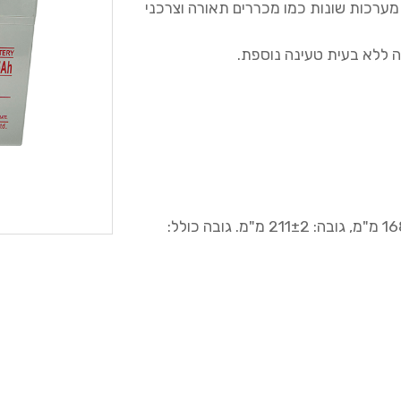
ערכות שונות כמו מכררים תאורה וצרכני
ה ללא בעית טעינה נוספת.
מידות- אורך: 260±2 מ"מ, רוחב: 168±2 מ"מ, גובה: 211±2 מ"מ. גובה כולל: