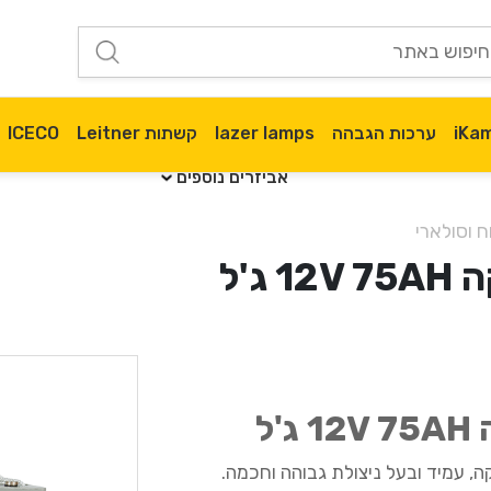
ערכות הגבהה
lazer lamps
קשתות Leitner
ICECO
אביזרים נוספים
 וסולארי
ג'ל
ל
ה, עמיד ובעל ניצולת גבוהה וחכמה.