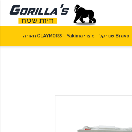
Bravo שנורקל
מוצרי Yakima
CLAYMOR3 תאורה