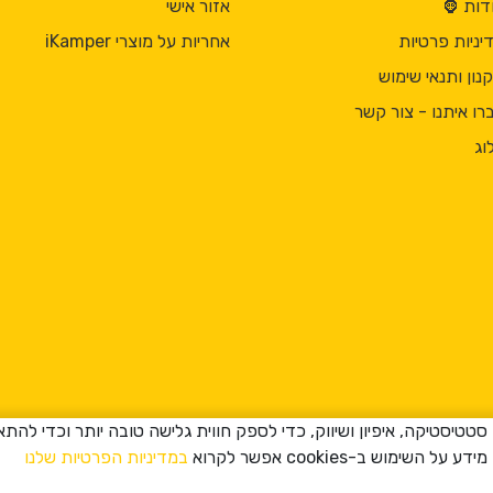
דות 🦍
אזור אישי
יניות פרטיות
אחריות על מוצרי iKamper
נון ותנאי שימוש
רו איתנו - צור קשר
וג
ה שימוש ב-cookies למטרות סטטיסטיקה, איפיון ושיווק, כדי לספק חווית גלישה טובה יות
במדיניות הפרטיות שלנו