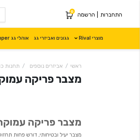
0
התחברות
|
הרשמה
מוצרי Rival
גגונים ואביזרי גג
אוהלי גג iKamper
ראשי
אביזרים נוספים
תחנות כוח
מצבר פריקה עמוקה 12V 75AH 
מצבר פריקה עמוקה 12V 75AH ג'
מצבר יעיל ובטיחותי, דורש פחות תחזוק