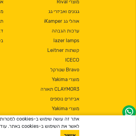
מוצרי Rival
או
גגונים ואביזרי גג
מד
אוהלי גג iKamper
תק
ערכות הגבהה
דב
lazer lamps
בל
קשתות Leitner
ICECO
Bravo שנורקל
מוצרי Yakima
CLAYMOR3 תאורה
אביזרים נוספים
מוצרי Yakima
אתר זה עוש
לאשר את השימוש ב-cookies באתר. עוד מידע על השימוש ב-cookies אפשר לקרוא
® כל הזכויות שמורות 2026
אישור