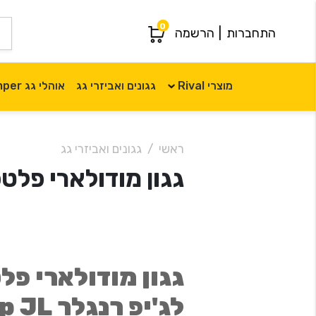
0
התחברות
|
הרשמה
מוצרי Rival
גגונים ואביזרי גג
אוהלי גג iKamper
ראשי
גגונים ואביזרי גג
גגון מודולארי פלטפורמ
גגון מודולארי פ
לג'יפ רנגלר Jeep JL קצר