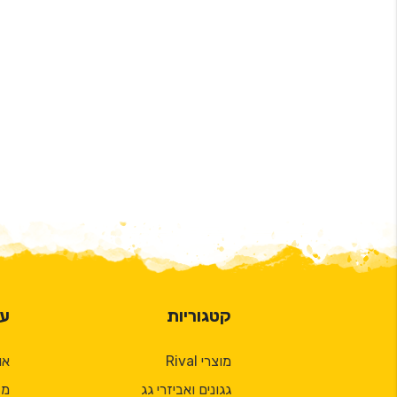
קטגוריות
על
מוצרי Rival
או
גגונים ואביזרי גג
מד