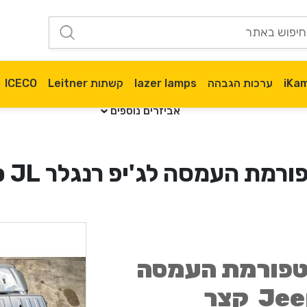
ערכות הגבהה
lazer lamps
קשתות Leitner
ICECO
אביזרים נוספים
ת העמסה לג'יפ רנגלר Jeep JL קצר
לטפורמת העמסה