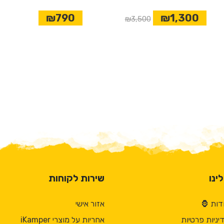
₪790
₪1,300
₪3,500
ינו
שירות לקוחות
דות 🦍
אזור אישי
יניות פרטיות
אחריות על מוצרי iKamper