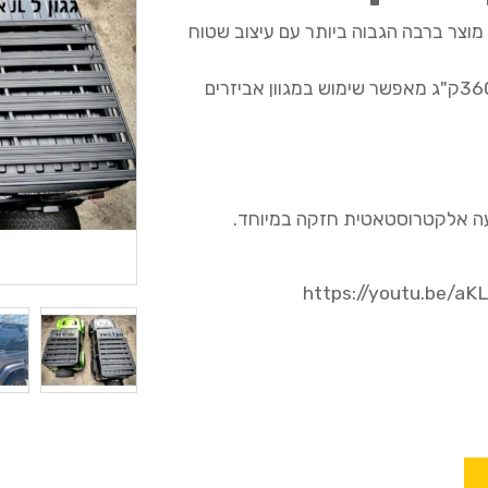
מודולארי של חברת #rival הינו מוצר ברבה הגבוה ביותר עם עיצוב שטוח
הגגון בעל יכולת העמסת משקל של כ360ק"ג מאפשר שימוש במגוון אביזרים
ביעה אלקטרוסטאטית חזקה במיוחד.