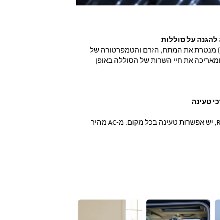
הגנה על סוללות
מערכת ניהול הסוללות החדישה שלנו (BMS) מנטרת את המתח, הזרם והטמפרטורה של 
RIVER PRO 2 עם היבטים מרובים של הגנה, ומאריכה את חיי השרות של הסוללה באופן 
עם 4 דרכים שונות להטעין את סדרת RIVER 2, יש אפשרות טעינה בכל מקום. מ-AC מהיר 