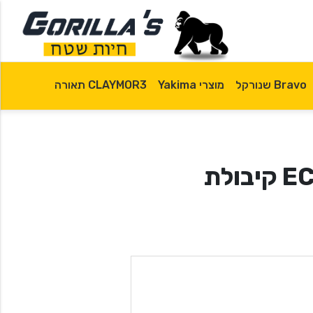
Bravo שנורקל
מוצרי Yakima
CLAYMOR3 תאורה
תחנת כח ניידת ECOFLOW RIVER2PRO LIFEPO4 קיבולת