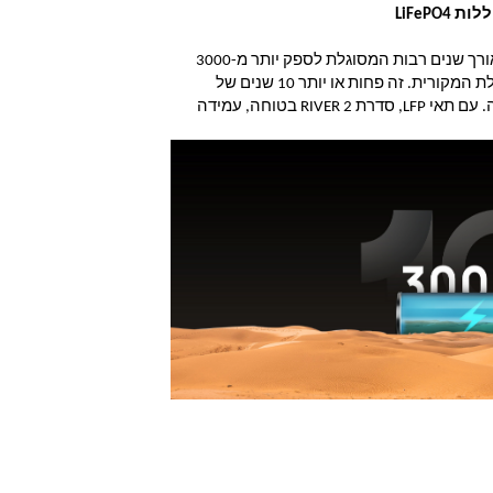
LiFePO4
בליבת התחנה נמצאת סוללת LFP אמינה לאורך שנים רבות המסוגלת לספק יותר מ-3000 
מחזורים טעינה עד לאיבוד של 20% מהקיבולת המקורית. זה פחות או יותר 10 שנים של 
שימוש יומיומי ופי 6 יותר מהממוצע בתעשייה. עם תאי LFP, סדרת RIVER 2 בטוחה, עמידה 