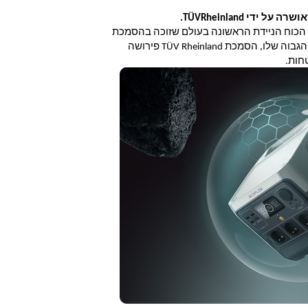
די TÜVRheinland.
סדרת RIVER 2 היא רמה מעל השאר כתחנת הכוח הניידת הראשונה בעולם שזוכה בהסמכת 
TUV Rheinland לבטיחות. עם תקן הבטיחות הגבוה שלו, הסמכת TÜV Rheinland פירושה 