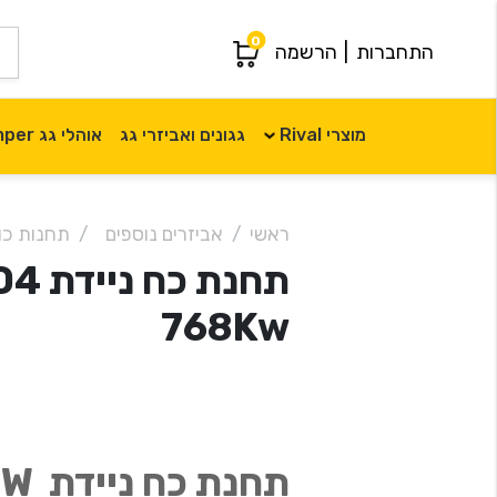
0
התחברות
|
הרשמה
מוצרי Rival
גגונים ואביזרי גג
אוהלי גג iKamper
ראשי
אביזרים נוספים
תחנות כוח
768Kw
תחנת 