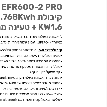
KW1.6 + טעינה מהירה
במיוחד (LIFEPO4), עם 3 שנות אחריות עד בית הלקוח.
קיבולת של 768
 וואט/שעה והספק של 800-1600 וואט.
•טעינה סולארית V11-30 220W – מותאם במיוחד לפאנלים סולאריים ניידים לשטח.
•הטעינה המהירה ביותר 0-100% תוך 60 דקות בלבד.
•סוללת LFP הבטוחה מספקת 10 שנות שימוש.
• קל משקל רק 7.8 ק"ג.
•תחנת כוח ראשונה בעלת תקן בטיחות TÜV Rheinland.
•הספק מוגבר במצב BOOST של W1600 שמסוגל להפעיל 99% מהמוצרים האלקטרוניים
•4 דרכים לטעינה: AC, רכב, שמש ו-USB-C.
•מצב EPS <30ms עבור מכשירים חיוניים במקרים של הפסקות חשמל.
•שליטה באפליקציה חכמה עם Bluetooth או Wi-Fi.