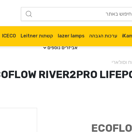
ערכות הגבהה
lazer lamps
קשתות Leitner
ICECO
אביזרים נוספים
 וסולארי
כח ניידת ECOFLOW