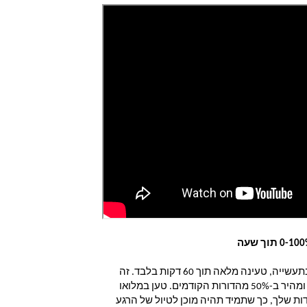
RIVER pro 2 עולה על תקן מהירות הטעינה בתעשייה, טעינה מלאה תוך 60 דקות בלבד. זה 
מהיר פי 5 מתחנות כוח ניידות אחרות בשוק. ומהיר ב-50% מהדורות הקודמים. טען במלואו 
את RIVER PRO 2 בזמן שאתה אורז את המזוודות שלך, כך שתמיד תהיה מוכן לטיול של הרגע 