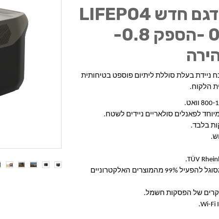
EFR600-2 PRO דגם חדש LIFEPO4
קיבולת 0.768Kwh -הספק 0.8-
לראשונה בעולם: ECOFLOW משיקה תחנת כח ניידת בעלת סוללת ליתיום פוספט בטיחותית 